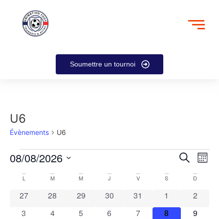
Soumettre un tournoi
U6
Évènements
U6
Rech
Na
08/08/2026
Recherche
Mois
Sélectionnez
de
et
une
Calendrier
L
M
M
J
V
S
D
date.
vu
navig
0 évènements
0 évènements
0 évènements
0 évènements
0 évènements
0 évènements
0 évèn
27
28
29
30
31
1
2
de
Év
de
0 évènements
0 évènements
0 évènements
0 évènements
0 évènements
0 évènements
0 évèn
3
4
5
6
7
8
9