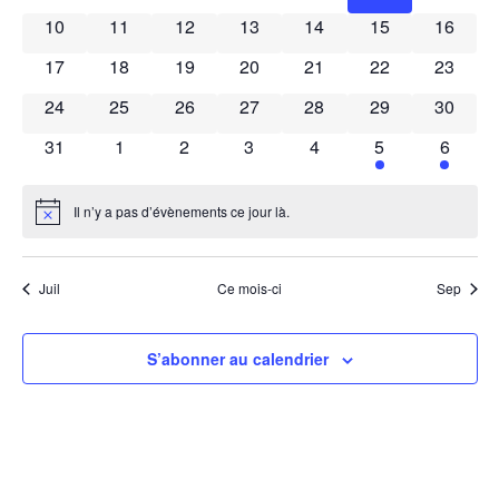
Évènements
vues
0 évènements
0 évènements
0 évènements
0 évènements
0 évènements
0 évènements
0 évène
10
11
12
13
14
15
16
0 évènements
0 évènements
0 évènements
0 évènements
0 évènements
0 évènements
0 évène
17
18
19
20
21
22
Évèn
23
0 évènements
0 évènements
0 évènements
0 évènements
0 évènements
0 évènements
0 évène
24
25
26
27
28
29
30
0 évènements
0 évènements
0 évènements
0 évènements
0 évènements
1 évènement
1 évèn
31
1
2
3
4
5
6
Il n’y a pas d’évènements ce jour là.
Notice
Juil
Ce mois-ci
Sep
S’abonner au calendrier