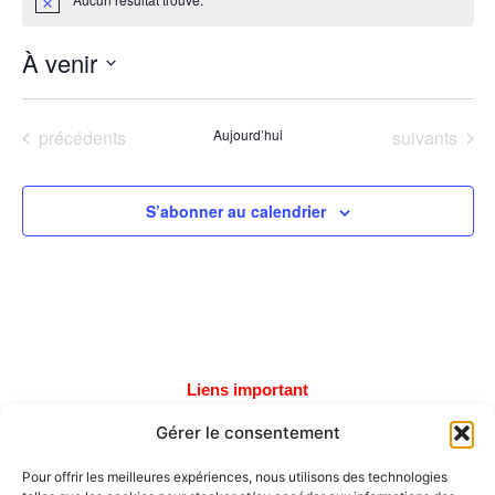
Notice
À venir
Sélectionnez
une
date.
Évènements
Évènements
précédents
Aujourd’hui
suivants
S’abonner au calendrier
Liens important
Gérer le consentement
Tous les tournois
Soumettre un tournoi
Pour offrir les meilleures expériences, nous utilisons des technologies