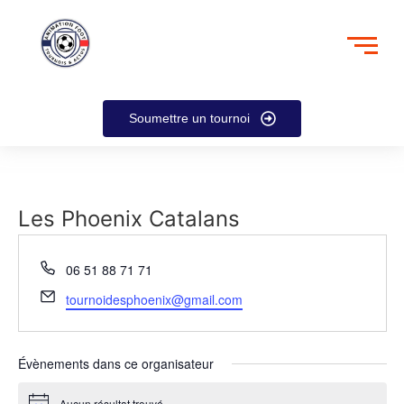
Soumettre un tournoi
Les Phoenix Catalans
Téléphone
06 51 88 71 71
Email
tournoidesphoenix@gmail.com
Évènements dans ce organisateur
Aucun résultat trouvé.