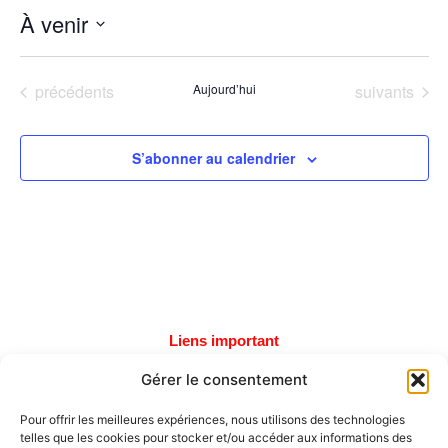
À venir
Sélectionnez
une
date.
Évènements
Évènements
précédents
Aujourd’hui
suivants
S’abonner au calendrier
Liens important
Gérer le consentement
Tous les tournois
Soumettre un tournoi
Pour offrir les meilleures expériences, nous utilisons des technologies
telles que les cookies pour stocker et/ou accéder aux informations des
Autres liens