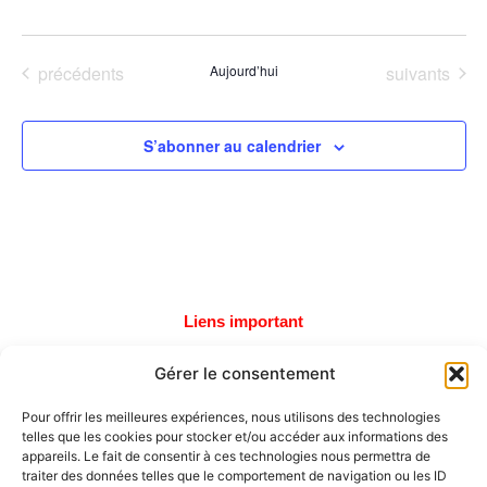
Évènements
Évènements
précédents
Aujourd’hui
suivants
S’abonner au calendrier
Liens important
Tous les tournois
Gérer le consentement
Soumettre un tournoi
Pour offrir les meilleures expériences, nous utilisons des technologies
telles que les cookies pour stocker et/ou accéder aux informations des
Autres liens
appareils. Le fait de consentir à ces technologies nous permettra de
traiter des données telles que le comportement de navigation ou les ID
Calendrier des tournois