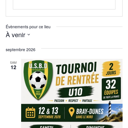
Évènements pour ce lieu
À venir
Sélectionnez
une
septembre 2026
date.
SAM
12